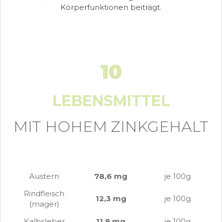
Körperfunktionen beiträgt.
10
LEBENSMITTEL
MIT HOHEM ZINKGEHALT
Austern
78,6 mg
je 100g
Rindfleisch
12,3 mg
je 100g
(mager)
Kalbsleber
11,9 mg
je 100g