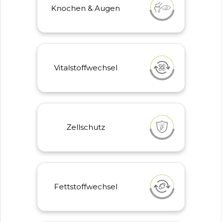
Knochen & Augen
Zink trägt zur Erhaltung normaler
Knochen und Sehkraft bei
Vitalstoffwechsel
Vitalstoffwechsel
Zink trägt zu einem normalen
Stoffwechsel von
Makronährstoffen und zu einem
normalen Vitamin A-Stoffwechsel
bei
Zellschutz
Zellschutz
Zink trägt dazu bei, die Zellen vor
oxidativem Stress zu schützen
Fettstoffwechsel
Fettstoffwechsel
Zink trägt zu einem normalen
Fettsäurestoffwechsel bei