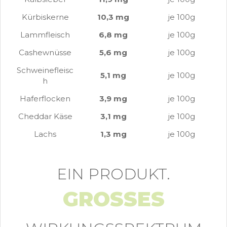
Kürbiskerne
10,3 mg
je 100g
Lammfleisch
6,8 mg
je 100g
Cashewnüsse
5,6 mg
je 100g
Schweinefleisc
5,1 mg
je 100g
h
Haferflocken
3,9 mg
je 100g
Cheddar Käse
3,1 mg
je 100g
Lachs
1,3 mg
je 100g
EIN PRODUKT.
GROSSES