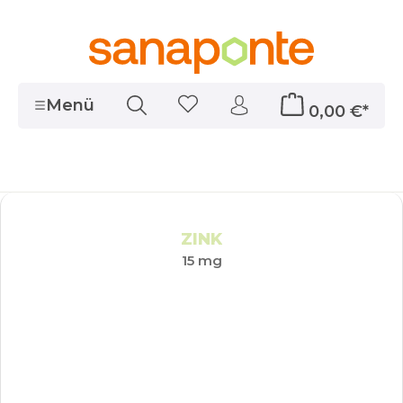
alt springen
Menü
0,00 €*
ZINK
15 mg
Bildergalerie überspringen